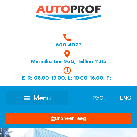
600 4077
Manniku tee 96G, Tallinn 11215
E-R: 08.00-19.00, L: 10.00-16.00, P: -
РУС
ENG
Broneeri aeg