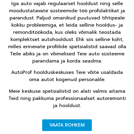
Iga auto vajab regulaarset hooldust ning selle
moodustatavate süsteemide töö profülaktikat ja
parandust. Paljud omanikud puutuvad tihtipeale
kokku probleemiga, et leida selline hooldus- ja
remonditöökoda, kus oleks võimalik teostada
komplektset autohooldust. Ehk siis selline koht,
milles erinevate profiilide spetsialistid saavad olla
Teile abiks ja on võimelised Teie auto süsteeme
parandama ja korda seadma.
AutoProf hoolduskeskuses Teie võite usaldada
oma autot kogenud personalile.
Meie keskuse spetsialistid on alati valmis aitama
Teid ning pakkuma professionaalset autoremonti
ja hooldust.
VAATA ROHKEM